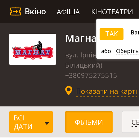
Вкіно
АФІША
КІНОТЕАТРИ
Ва
ТАК
Магнат
або
Оберіть
вул. Ірпінська, 76 (ТЦ
Білицький)
+380975275515
Показати на карті
ВСІ
ФІЛЬМИ
С
ДАТИ