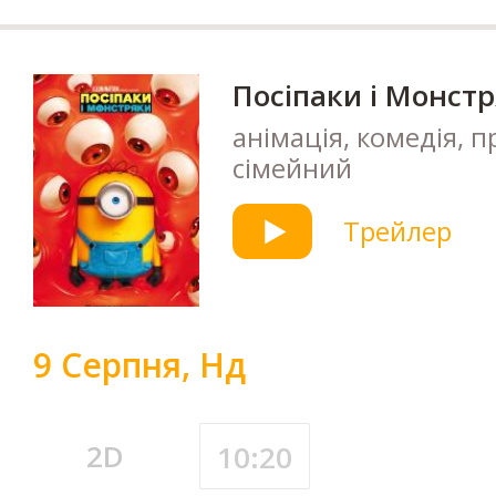
Посіпаки і Монст
анімація, комедія, п
сімейний
Трейлер
9 Серпня, Нд
2D
10:20