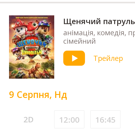
Щенячий патруль
анімація, комедія, п
сімейний
Трейлер
9 Серпня, Нд
2D
12:00
16:45